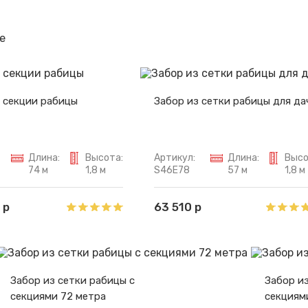
Спасибо за обращение, наш специалист свяжется с Вами.
е
 секции рабицы
Забор из сетки рабицы для да
Длина:
Высота:
Артикул:
Длина:
Высо
74 м
1,8 м
S46E78
57 м
1,8 м
 р
63 510 р
Забор из сетки рабицы с
Забор из
секциями 72 метра
секциям