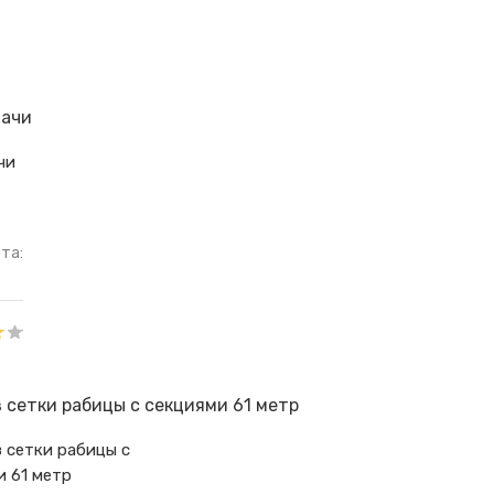
чи
та:
 сетки рабицы с
и 61 метр