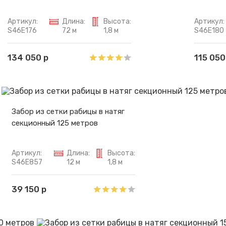
Артикул:
Длина:
Высота:
Артикул:
S46E176
72 м
1,8 м
S46E180
134 050 р
115 050
Забор из сетки рабицы в натяг
секционный 125 метров
Артикул:
Длина:
Высота:
S46E857
12 м
1,8 м
39 150 р