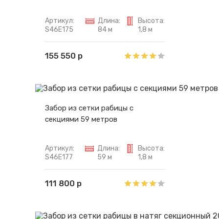
Артикул:
Длина:
Высота:
S46E175
84 м
1,8 м
155 550 р
Забор из сетки рабицы с
секциями 59 метров
Артикул:
Длина:
Высота:
S46E177
59 м
1,8 м
111 800 р