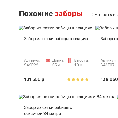
Похожие
заборы
Смотреть вс
Забор из сетки рабицы в секциях
Заборы в
Артикул:
Длина:
Высота:
Артикул:
S46E92
53 м
1,8 м
S46E87
101 550 р
138 050
Забор из сетки рабицы с
секциями 84 метра