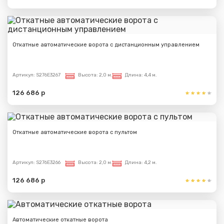
Сообщение успешно
Откатные автоматические ворота с дистанционным управлением
отправлено
Спасибо за обращение, наш специалист свяжется с
Артикул:
S276E3267
Высота:
2,0 м.
Длина:
4,4 м.
Вами.
126 686 р
Откатные автоматические ворота с пультом
Артикул:
S276E3266
Высота:
2,0 м.
Длина:
4,2 м.
126 686 р
Автоматические откатные ворота