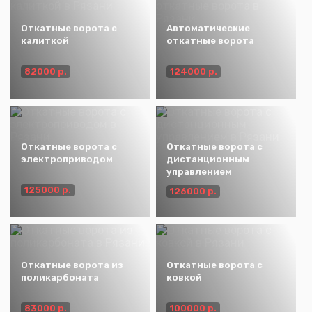
Откатные ворота с
Автоматические
калиткой
откатные ворота
82000 р.
124000 р.
Откатные ворота с
Откатные ворота с
электроприводом
дистанционным
управлением
125000 р.
126000 р.
Откатные ворота из
Откатные ворота с
поликарбоната
ковкой
83000 р.
100000 р.