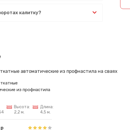
Спасибо за обращение, наш специалист свяжется с Вами.
воротах калитку?
е
откатные
ческие из профнастила
Высота:
Длина:
54
2,2 м.
4,5 м.
 р