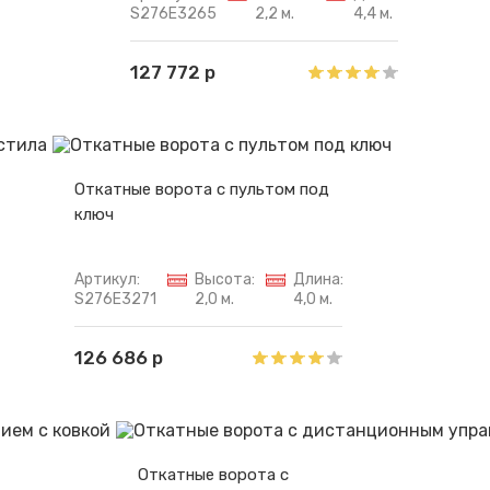
S276E3265
2,2 м.
4,4 м.
127 772 р
Откатные ворота с пультом под
ключ
Артикул:
Высота:
Длина:
S276E3271
2,0 м.
4,0 м.
126 686 р
Откатные ворота с