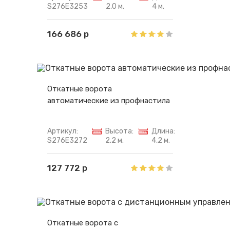
S276E3253
2,0 м.
4 м.
166 686 р
Откатные ворота
автоматические из профнастила
Артикул:
Высота:
Длина:
S276E3272
2,2 м.
4,2 м.
127 772 р
Откатные ворота с