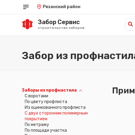
Рязанский район
Забор Сервис
строительство заборов
Забор из профнастила
Прим
Заборы из профнастила
C воротами
По цвету профлиста
Из оцинкованного профлиста
С двух сторонним полимерным
покрытием
По метражу
По площади участка