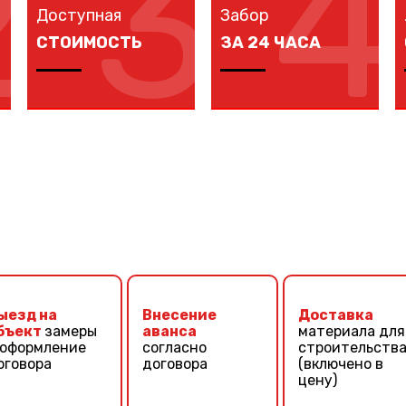
2
3
4
Доступная
Забор
СТОИМОСТЬ
ЗА 24 ЧАСА
Мы предлагаем вам
Наши монтажники
любые виды заборов,
устанавливают
цветовых решений
заборы
по конкурентной
протяженностью до
цене.
40 метров за один
рабочий день.
ыезд на
Внесение
Доставка
бъект
замеры
аванса
материала для
 оформление
согласно
строительств
оговора
договора
(включено в
цену)