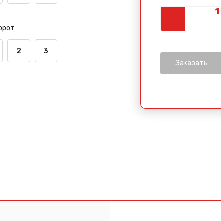
орот
2
3