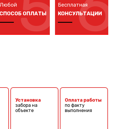
5
6
Любой
Бесплатная
СПОСОБ ОПЛАТЫ
КОНСУЛЬТАЦИИ
Оплачивайте
Если вы не знаете,
покупку любым
какой забор выбрать
удобным для вас
– наши специалисты
способом:
помогут подобрать
наличными,
подходящий забор
банковской
учитывая ваши
карточкой,
требования и
безналичным
финансовые
расчетом.
возможности.
Установка
Оплата работы
забора на
по факту
а
объекте
выполнения