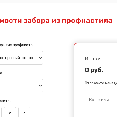
мости забора из профнастила
крытие профлиста
Итого:
0 руб.
а
Отправьте менедж
алиток
2
3