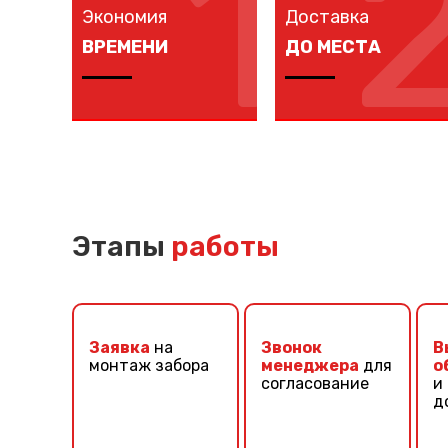
1
Экономия
Доставка
ВРЕМЕНИ
ДО МЕСТА
Изготовление
Мы доставляем
забора занимает 1-7
комплектующие
дней в зависимости
забора на любой
от длины забора,
объект в вашем
способа монтажа и
городе в кратчайшие
наличия ворот и
сроки собственным
Этапы
работы
калиток.
транспортом.
Заявка
на
Звонок
В
монтаж забора
менеджера
для
о
согласование
и
д