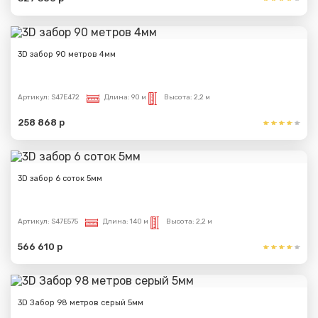
3D забор 90 метров 4мм
Артикул:
S47E472
Длина:
90 м
Высота:
2,2 м
258 868 р
3D забор 6 соток 5мм
Артикул:
S47E575
Длина:
140 м
Высота:
2,2 м
566 610 р
3D Забор 98 метров серый 5мм