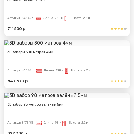
Артикул:
S47E577
Длина:
220 м
Высота:
2,2 м
711 500 р
3D заборы 300 метров 4мм
Артикул:
S47E550
Длина:
300 м
Высота:
2,2 м
847 670 р
3D забор 98 метров зелёный 5мм
Артикул:
S47E455
Длина:
98 м
Высота:
2,2 м
327 380 р