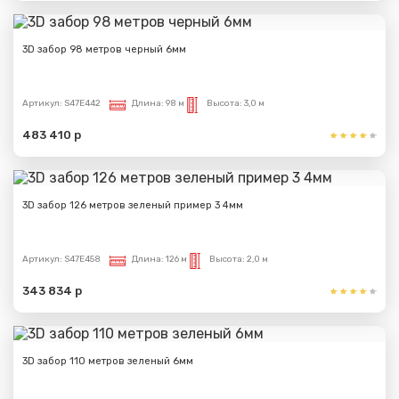
3D забор 98 метров черный 6мм
Артикул:
S47E442
Длина:
98 м
Высота:
3,0 м
483 410 р
3D забор 126 метров зеленый пример 3 4мм
Сообщение успешно
Артикул:
S47E458
Длина:
126 м
Высота:
2,0 м
отправлено
343 834 р
Спасибо за обращение, наш специалист свяжется с
Вами.
3D забор 110 метров зеленый 6мм