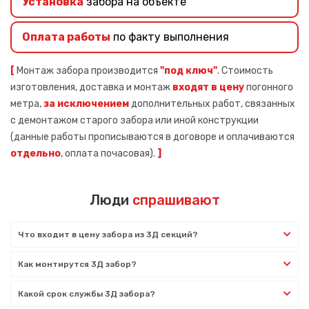
Установка
забора на объекте
Оплата работы
по факту выполнения
[
Монтаж забора производится
"под ключ"
. Стоимость
изготовления, доставка и монтаж
входят в цену
погонного
метра,
за исключением
дополнительных работ, связанных
с демонтажом старого забора или иной конструкции
(данные работы прописываются в договоре и оплачиваются
отдельно
, оплата почасовая).
]
Люди
спрашивают
Что входит в цену забора из 3Д секций?
Как монтирутся 3Д забор?
Какой срок службы 3Д забора?