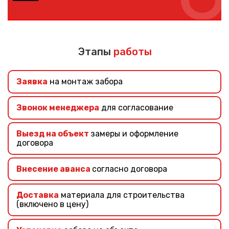
Если вы не знаете, какой забор выбрать – наши
специалисты помогут подобрать подходящий забор
учитывая ваши требования и финансовые
Этапы
работы
возможности.
Заявка
на монтаж забора
Звонок менеджера
для согласование
Выезд на объект
замеры и оформление
договора
Внесение аванса
согласно договора
Доставка
материала для строительства
(включено в цену)