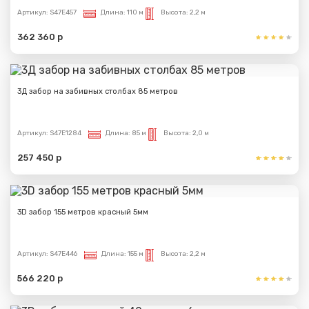
Артикул:
S47E457
Длина:
110 м
Высота:
2,2 м
362 360 р
3Д забор на забивных столбах 85 метров
Артикул:
S47E1284
Длина:
85 м
Высота:
2,0 м
257 450 р
3D забор 155 метров красный 5мм
Артикул:
S47E446
Длина:
155 м
Высота:
2,2 м
566 220 р