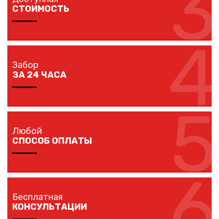
3
собственным транспортом.
СТОИМОСТЬ
4
Мы предлагаем вам любые виды заборов, цветовых
решений по конкурентной цене.
Забор
ЗА 24 ЧАСА
5
Наши монтажники устанавливают заборы
протяженностью до 40 метров за один рабочий день.
Любой
СПОСОБ ОПЛАТЫ
6
Оплачивайте покупку любым удобным для вас
способом: наличными, банковской карточкой,
Бесплатная
безналичным расчетом.
КОНСУЛЬТАЦИИ