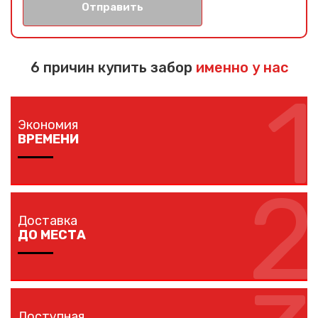
Отправить
6 причин купить забор
именно у нас
1
Экономия
ВРЕМЕНИ
2
Изготовление забора занимает 1-7 дней в
зависимости от длины забора, способа монтажа и
Доставка
наличия ворот и калиток.
ДО МЕСТА
Мы доставляем комплектующие забора на любой
объект в вашем городе в кратчайшие сроки
Доступная