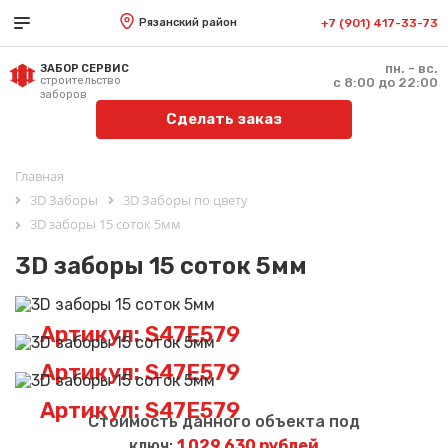
Рязанский район
+7 (901) 417-33-73
пн. - вс.
ЗАБОР СЕРВИС
строительство
с 8:00 до 22:00
заборов
Сделать заказ
Главная
3D Заборы
3D Заборы по цвету
3D заборы 15 соток 5мм
3D заборы 15 соток 5мм
Артикул: S47E579
Артикул: S47E579
Артикул: S47E579
Стоимость данного объекта под
ключ:
1 029 630 рублей