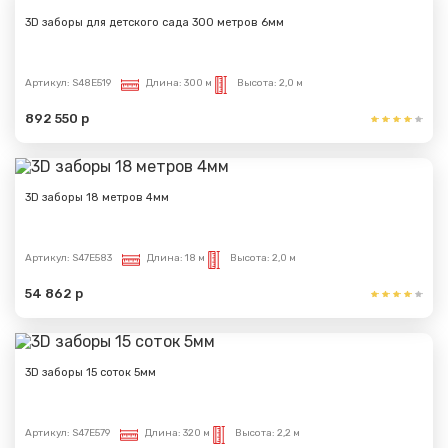
3D заборы для детского сада 300 метров 6мм
Артикул:
S48E519
Длина:
300 м
Высота:
2,0 м
892 550 р
3D заборы 18 метров 4мм
Артикул:
S47E583
Длина:
18 м
Высота:
2,0 м
54 862 р
Сообщение успешно
отправлено
3D заборы 15 соток 5мм
Спасибо за обращение, наш специалист свяжется с
Вами.
Артикул:
S47E579
Длина:
320 м
Высота:
2,2 м