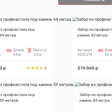
из профнастила под
Забор из профнас
64 метра
камень 42 метра
:
Длина:
Высота:
Артикул:
Дли
5
64 м
2,0 м
S25E214
42 м
0 р
276 560 р
из профнастила под
Забор из профнас
 39 метров
камень 84 метра