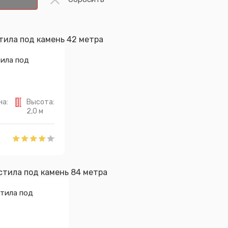
тила под
на:
Высота:
2,0 м
тила под