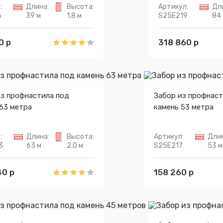
:
Длина:
Высота:
Артикул:
Дл
6
39 м
1,8 м
S25E219
84
0 р
318 860 р
из профнастила под
Забор из профнаст
63 метра
камень 53 метра
:
Длина:
Высота:
Артикул:
Длин
3
63 м
2,0 м
S25E217
53 м
40 р
158 260 р