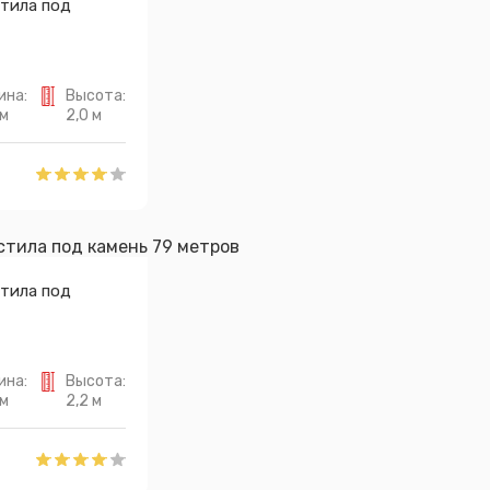
тила под
ина:
Высота:
 м
2,0 м
тила под
ина:
Высота:
 м
2,2 м