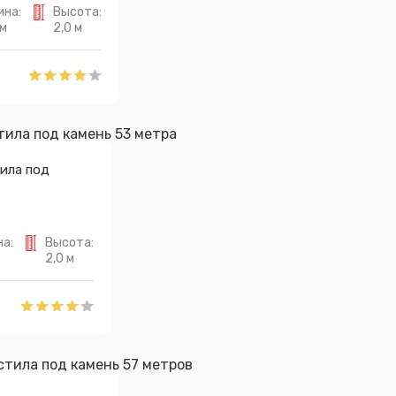
ина:
Высота:
 м
2,0 м
ила под
а:
Высота:
2,0 м