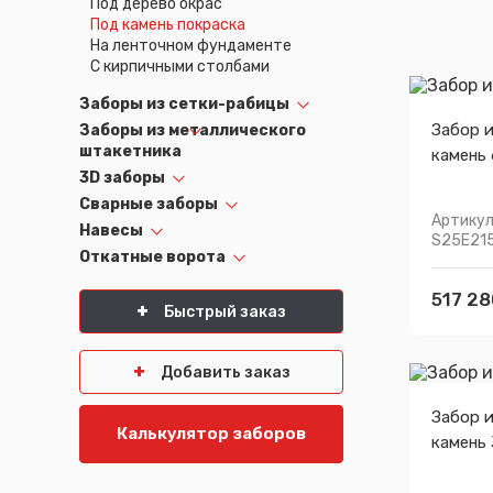
Под дерево окрас
Под камень покраска
На ленточном фундаменте
С кирпичными столбами
Заборы из сетки-рабицы
Забор 
Заборы из металлического
штакетника
камень 
3D заборы
Сварные заборы
Артикул
Навесы
S25E21
Откатные ворота
517 28
Быстрый заказ
Добавить заказ
Забор 
Калькулятор заборов
камень