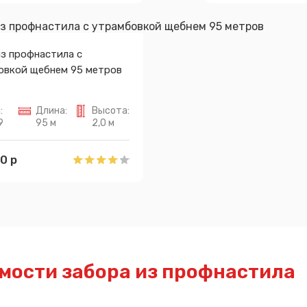
з профнастила с
овкой щебнем 95 метров
:
Длина:
Высота:
9
95 м
2,0 м
0 р
мости забора из профнастила
Сообщение успешно отправлено