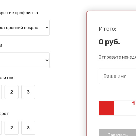
Спасибо за обращение, наш специалист свяжется с Вами.
крытие профлиста
Итого:
0 руб.
а
Отправьте менедж
алиток
2
3
орот
2
3