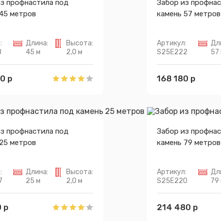
из профнастила под
Забор из профнас
 45 метров
камень 57 метров
:
Длина:
Высота:
Артикул:
Дл
8
45 м
2,0 м
S25E222
57
0 р
168 180 р
из профнастила под
Забор из профнас
 25 метров
камень 79 метров
:
Длина:
Высота:
Артикул:
Дл
7
25 м
2,0 м
S25E220
79
 р
214 480 р