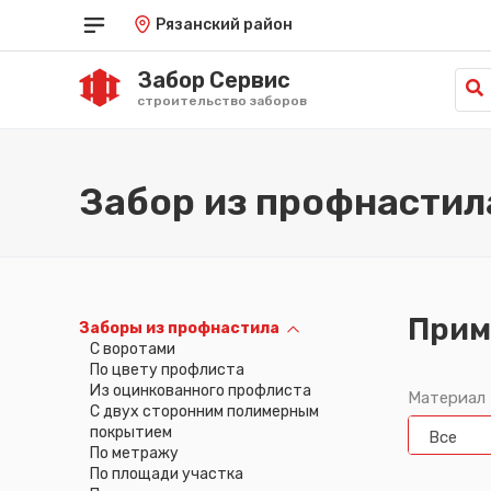
Рязанский район
Забор Сервис
строительство заборов
Забор из профнастил
Прим
Заборы из профнастила
C воротами
По цвету профлиста
Из оцинкованного профлиста
Материал
С двух сторонним полимерным
покрытием
Все
По метражу
По площади участка