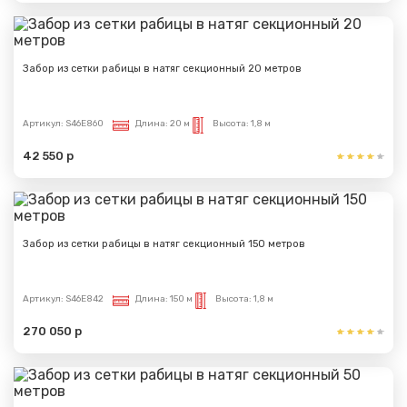
Сообщение успешно
Забор из сетки рабицы в натяг секционный 20 метров
отправлено
Артикул:
S46E860
Длина:
20 м
Высота:
1,8 м
Спасибо за обращение, наш специалист свяжется с
Вами.
42 550 р
Забор из сетки рабицы в натяг секционный 150 метров
Артикул:
S46E842
Длина:
150 м
Высота:
1,8 м
270 050 р