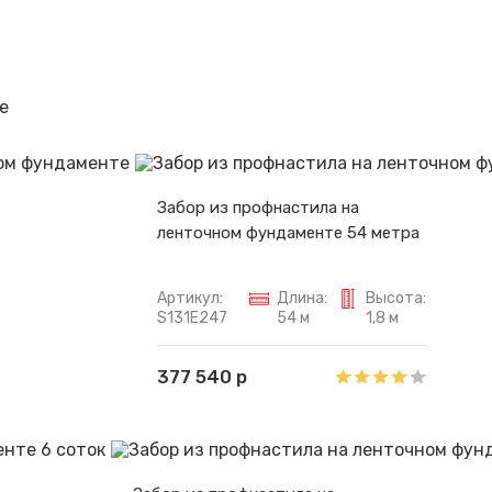
Спасибо за обращение, наш специалист свяжется с Вами.
е
Забор из профнастила на
ленточном фундаменте 54 метра
Артикул:
Длина:
Высота:
S131E247
54 м
1,8 м
377 540 р