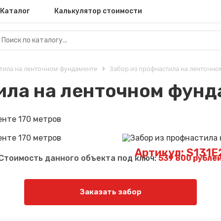
Каталог
Калькулятор стоимости
тила на ленточном фундаменте
Забор из профнастила на ленточно
ила на ленточном фунд
Артикул: S131E
Стоимость данного объекта под ключ:
539 800 рубле
Заказать забор