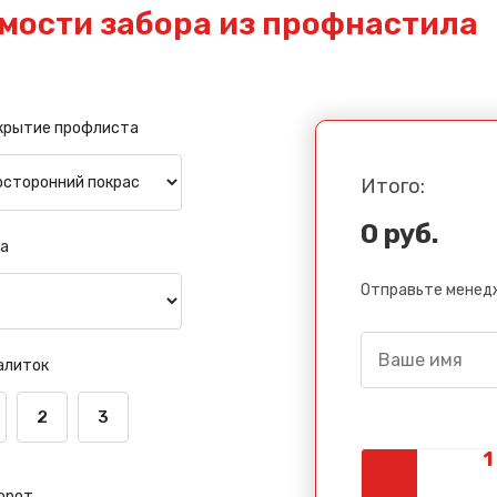
мости забора из профнастила
крытие профлиста
Итого:
0 руб.
а
Отправьте менедж
алиток
2
3
орот