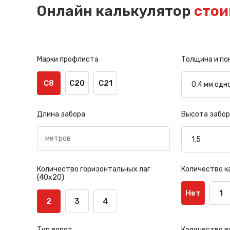
Онлайн калькулятор
стои
Марки профлиста
Толщина и по
С8
С20
С21
Длина забора
Высота забор
Количество горизонтальных лаг
Количество к
(40х20)
Нет
1
2
3
4
Тип ворот
Количество в