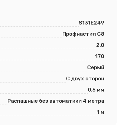
S131E249
Профнастил С8
2,0
170
Серый
С двух сторон
0,5 мм
Распашные без автоматики 4 метра
1 м