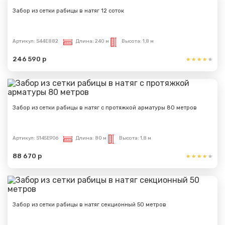
Сообщение успешно
Забор из сетки рабицы в натяг 12 соток
отправлено
Артикул:
S44E882
Длина:
240 м
Высота:
1,8 м
Спасибо за обращение, наш специалист свяжется с
Вами.
246 590 р
Забор из сетки рабицы в натяг с протяжкой арматуры 80 метров
Артикул:
S145E906
Длина:
80 м
Высота:
1,8 м
88 670 р
Забор из сетки рабицы в натяг секционный 50 метров