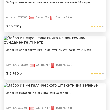
Забор из металлического штакетника коричневый 65 метров
Артикул:
S33E183
Длина:
65 м
Высота:
2,0 м
Сообщение успешно
203 850 р
отправлено
Спасибо за обращение, наш специалист свяжется с
Вами.
Забор из евроштакетника на ленточном фундаменте 71 метр
Артикул:
S42E338
Длина:
71 м
Высота:
2,0 м
317 740 р
Забор из металлического штакетника зеленый
Артикул:
S33E186
Длина:
44 м
Высота:
1,8 м