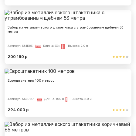
Забор из металлического штакетника с утрамбованным щебнем 53
метра
Артикул:
S34E83
Длина:
53 м
Высота:
2,0 м
200 180 р
Евроштакетник 100 метров
Артикул:
S42E127
Длина:
100 м
Высота:
2,0 м
294 000 р