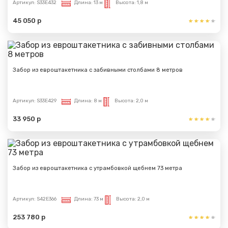
Артикул:
S33E432
Длина:
13 м
Высота:
1,8 м
45 050 р
Забор из евроштакетника с забивными столбами 8 метров
Артикул:
S33E429
Длина:
8 м
Высота:
2,0 м
33 950 р
Забор из евроштакетника с утрамбовкой щебнем 73 метра
Артикул:
S42E366
Длина:
73 м
Высота:
2,0 м
253 780 р