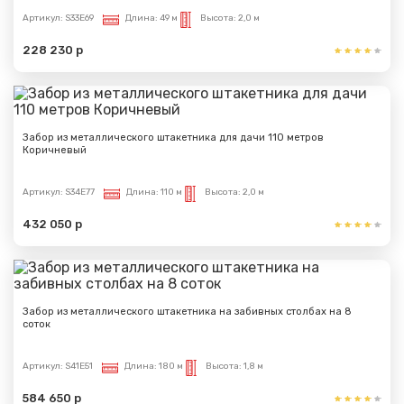
Артикул:
S33E69
Длина:
49 м
Высота:
2,0 м
228 230 р
Забор из металлического штакетника для дачи 110 метров
Коричневый
Артикул:
S34E77
Длина:
110 м
Высота:
2,0 м
432 050 р
Забор из металлического штакетника на забивных столбах на 8
соток
Артикул:
S41E51
Длина:
180 м
Высота:
1,8 м
584 650 р