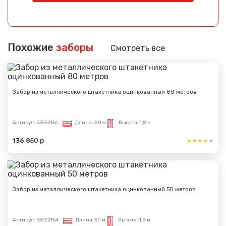
Сообщение успешно
отправлено
Похожие
заборы
Смотреть все
Спасибо за обращение, наш специалист свяжется с
Вами.
Забор из металлического штакетника оцинкованный 80 метров
Артикул:
S39E2156
Длина:
80 м
Высота:
1,8 м
136 850 р
Забор из металлического штакетника оцинкованный 50 метров
Артикул:
S39E2154
Длина:
50 м
Высота:
1,8 м