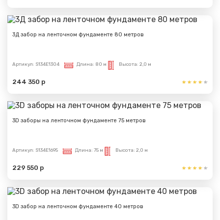
Спасибо за обращение, наш специалист свяжется с
Вами.
3Д забор на ленточном фундаменте 80 метров
Артикул:
S134E1304
Длина:
80 м
Высота:
2,0 м
244 350 р
3D заборы на ленточном фундаменте 75 метров
Артикул:
S134E1695
Длина:
75 м
Высота:
2,0 м
229 550 р
3D забор на ленточном фундаменте 40 метров