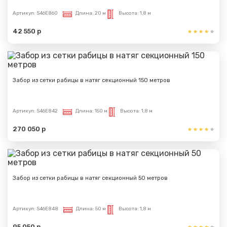
Сообщение успешно
Артикул:
S46E860
Длина:
20 м
Высота:
1,8 м
отправлено
42 550 р
Спасибо за обращение, наш специалист свяжется с
Вами.
Забор из сетки рабицы в натяг секционный 150 метров
Артикул:
S46E842
Длина:
150 м
Высота:
1,8 м
270 050 р
Забор из сетки рабицы в натяг секционный 50 метров
Артикул:
S46E848
Длина:
50 м
Высота:
1,8 м
95 050 р