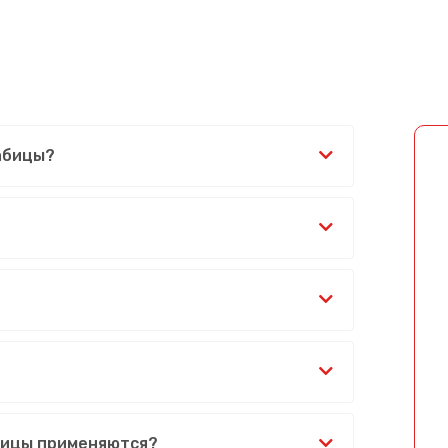
рабицы?
Сообщение успешно отправлено
бицы применяются?