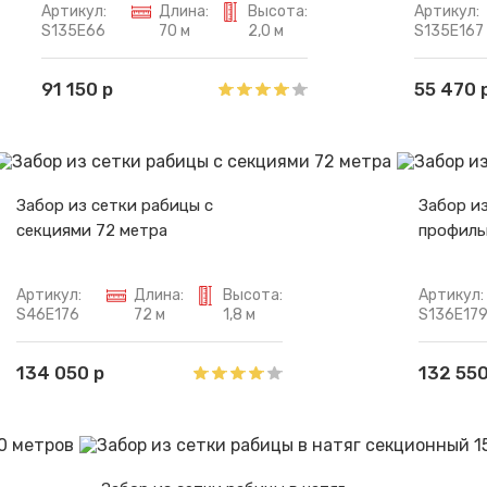
Артикул:
Длина:
Высота:
Артикул:
S135E66
70 м
2,0 м
S135E167
91 150 р
55 470 
Забор из сетки рабицы с
Забор из
секциями 72 метра
профиль
Артикул:
Длина:
Высота:
Артикул:
S46E176
72 м
1,8 м
S136E17
134 050 р
132 550