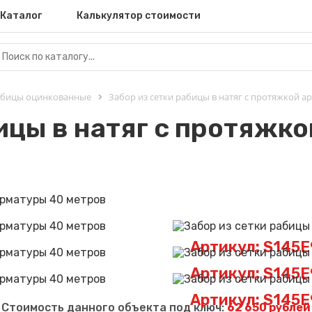
Каталог
Калькулятор стоимости
рабицы оцинкованные
Забор из сетки рабицы в натяг с протяжкой а
ицы в натяг с протяжк
Артикул: S145
Артикул: S145
Артикул: S145
Стоимость данного объекта под ключ:
62 650 рублей