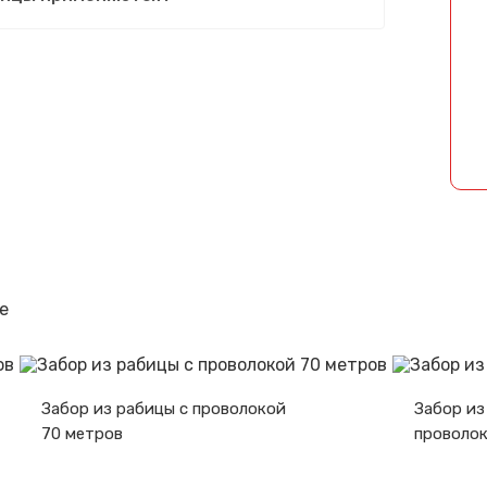
Спасибо за обращение, наш специалист свяжется с Вами.
е
Забор из рабицы с проволокой
Забор из
70 метров
проволок