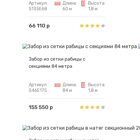
Артикул:
Длина:
Высота:
S135E68
60 м
1,8 м
66 110 р
Забор из сетки рабицы с
секциями 84 метра
Артикул:
Длина:
Высота:
S46E175
84 м
1,8 м
155 550 р