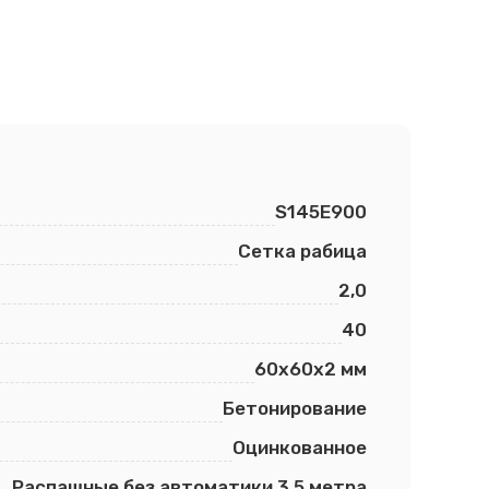
S145E900
Сетка рабица
2,0
40
60х60х2 мм
Бетонирование
Оцинкованное
Распашные без автоматики 3,5 метра