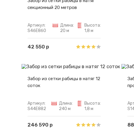
Забор из сетки рабицы в натяг
секционный 20 метров
Артикул:
Длина:
Высота:
S46E860
20 м
1,8 м
42 550 р
Забор из сетки рабицы в натяг 12
За
соток
пр
Артикул:
Длина:
Высота:
Ар
S44E882
240 м
1,8 м
S1
246 590 р
88