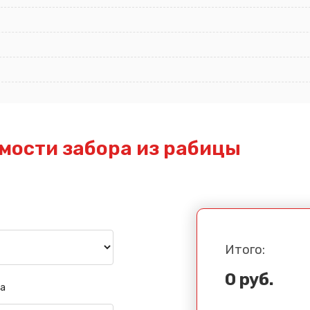
мости забора из рабицы
Итого:
0 руб.
а