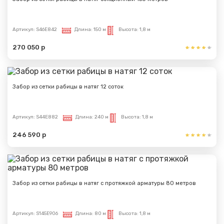
Артикул:
S46E842
Длина:
150 м
Высота:
1,8 м
Сообщение успешно
270 050 р
отправлено
Спасибо за обращение, наш специалист свяжется с
Забор из сетки рабицы в натяг 12 соток
Вами.
Артикул:
S44E882
Длина:
240 м
Высота:
1,8 м
246 590 р
Забор из сетки рабицы в натяг с протяжкой арматуры 80 метров
Артикул:
S145E906
Длина:
80 м
Высота:
1,8 м