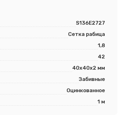
S136E2727
Сетка рабица
1,8
42
40х40х2 мм
Забивные
Оцинкованное
1 м