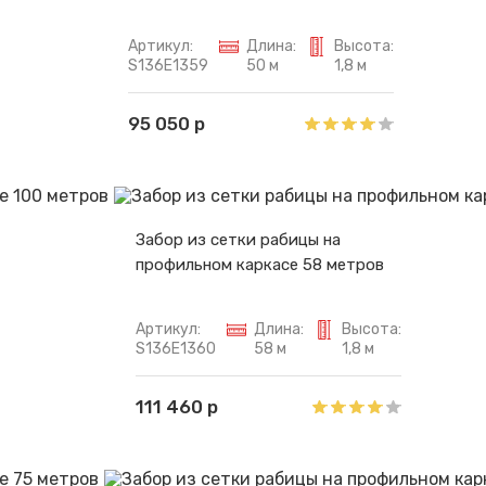
Артикул:
Длина:
Высота:
S136E1359
50 м
1,8 м
95 050 р
Забор из сетки рабицы на
профильном каркасе 58 метров
Артикул:
Длина:
Высота:
S136E1360
58 м
1,8 м
111 460 р