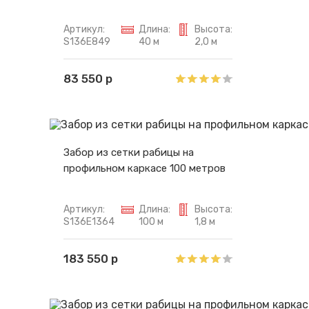
Артикул:
Длина:
Высота:
S136E849
40 м
2,0 м
83 550 р
Забор из сетки рабицы на
профильном каркасе 100 метров
Артикул:
Длина:
Высота:
S136E1364
100 м
1,8 м
183 550 р