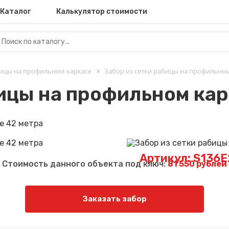
Каталог
Калькулятор стоимости
бицы на профильном каркасе
Забор из сетки рабицы на профильном
бицы на профильном кар
Артикул: S136
Стоимость данного объекта под ключ:
81 550 рублей
Заказать забор