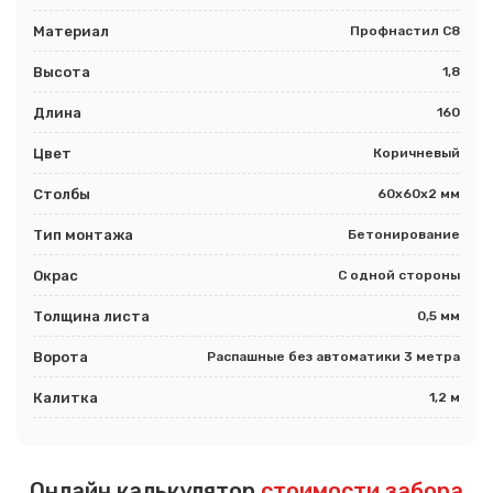
Материал
Профнастил С8
Высота
1,8
Длина
160
Цвет
Коричневый
Столбы
60х60х2 мм
Тип монтажа
Бетонирование
Окрас
С одной стороны
Толщина листа
0,5 мм
Ворота
Распашные без автоматики 3 метра
Калитка
1,2 м
Онлайн калькулятор
стоимости забора