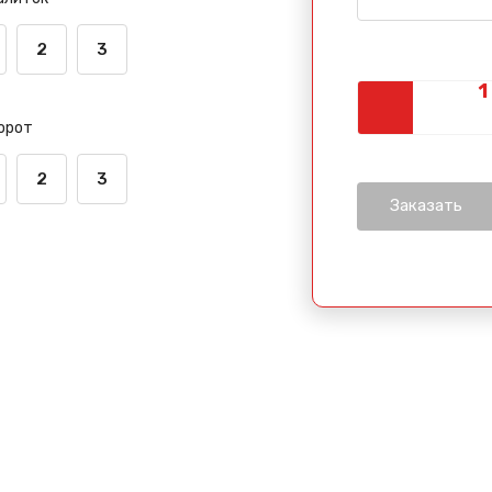
2
3
орот
2
3