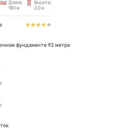
Длина:
Высота:
180 м
2,0 м
р
а
: