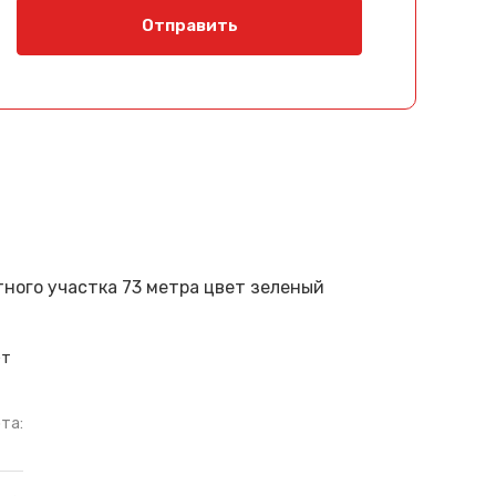
Отправить
ет
та: