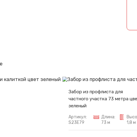
Спасибо за обращение, наш специалист свяжется с Вами.
е
Забор из профлиста для
частного участка 73 метра цв
зеленый
Артикул:
Длина:
Высо
S23E79
73 м
1,8 м