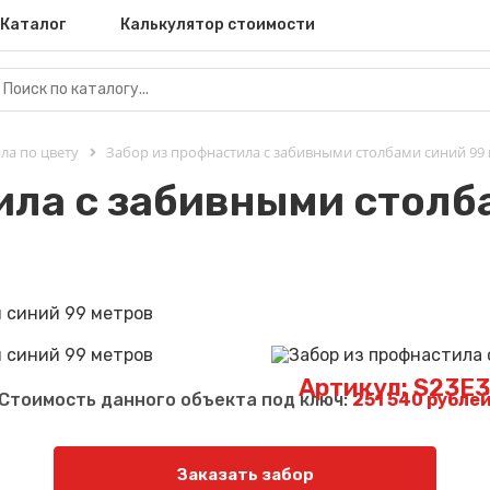
Каталог
Калькулятор стоимости
ла по цвету
Забор из профнастила с забивными столбами синий 99
ила с забивными столб
Артикул: S23E
Стоимость данного объекта под ключ:
251 540 рубле
Заказать забор