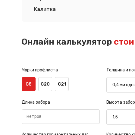
Калитка
Онлайн калькулятор
стои
Марки профлиста
Толщина и по
С8
С20
С21
Длина забора
Высота забор
Количество горизонтальных лаг
Количество к