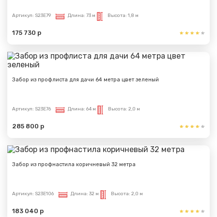
Артикул:
S23E79
Длина:
73 м
Высота:
1,8 м
175 730 р
Забор из профлиста для дачи 64 метра цвет зеленый
Артикул:
S23E76
Длина:
64 м
Высота:
2,0 м
285 800 р
Забор из профнастила коричневый 32 метра
Артикул:
S23E106
Длина:
32 м
Высота:
2,0 м
183 040 р