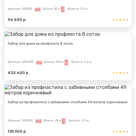
Артикул:
S23E56
Длина:
32 м
Высота:
2,0 м
96 600 р
Забор для дома из профлиста 8 соток
Сообщение успешно
Артикул:
S30E155
Длина:
180 м
Высота:
2,0 м
отправлено
432 600 р
Спасибо за обращение, наш специалист свяжется с
Вами.
Забор из профнастила с забивными столбами 49 метров коричневый
Артикул:
S23E82
Длина:
49 м
Высота:
2,0 м
135 500 р