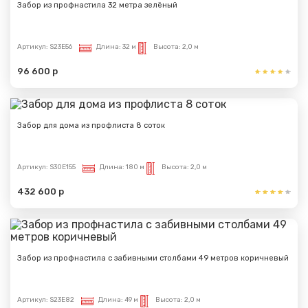
Забор из профнастила 32 метра зелёный
Артикул:
S23E56
Длина:
32 м
Высота:
2,0 м
96 600 р
Забор для дома из профлиста 8 соток
Сообщение успешно
отправлено
Артикул:
S30E155
Длина:
180 м
Высота:
2,0 м
432 600 р
Спасибо за обращение, наш специалист свяжется с
Вами.
Забор из профнастила с забивными столбами 49 метров коричневый
Артикул:
S23E82
Длина:
49 м
Высота:
2,0 м