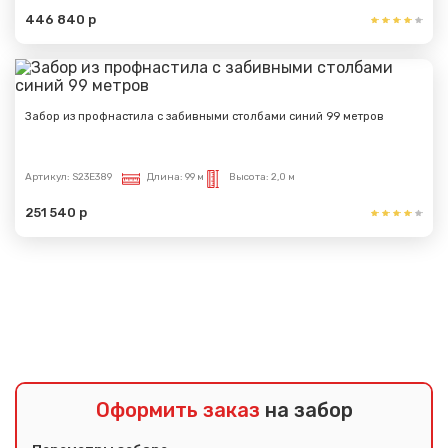
446 840 р
Забор из профнастила с забивными столбами синий 99 метров
Артикул:
S23E389
Длина:
99 м
Высота:
2,0 м
251 540 р
Показать еще
Оформить заказ
на забор