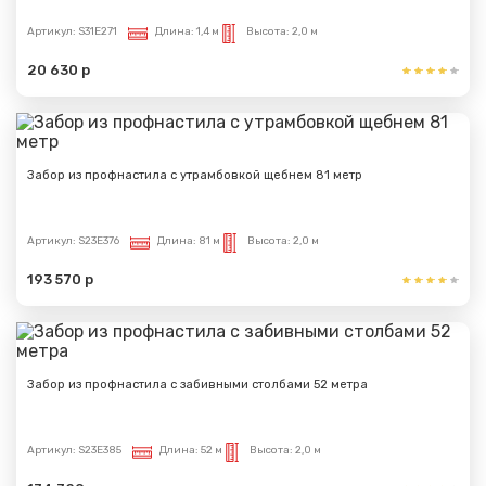
Артикул:
S31E271
Длина:
1,4 м
Высота:
2,0 м
20 630 р
Забор из профнастила с утрамбовкой щебнем 81 метр
Артикул:
S23E376
Длина:
81 м
Высота:
2,0 м
193 570 р
Забор из профнастила с забивными столбами 52 метра
Артикул:
S23E385
Длина:
52 м
Высота:
2,0 м