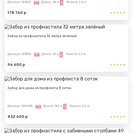
Артикул:
S23E61
Длина:
48 м
Высота:
2,0 м
178 760 р
Забор из профнастила 32 метра зелёный
Артикул:
S23E56
Длина:
32 м
Высота:
2,0 м
96 600 р
Сообщение успешно
Забор для дома из профлиста 8 соток
отправлено
Спасибо за обращение, наш специалист свяжется с
Артикул:
S30E155
Длина:
180 м
Высота:
2,0 м
Вами.
432 600 р