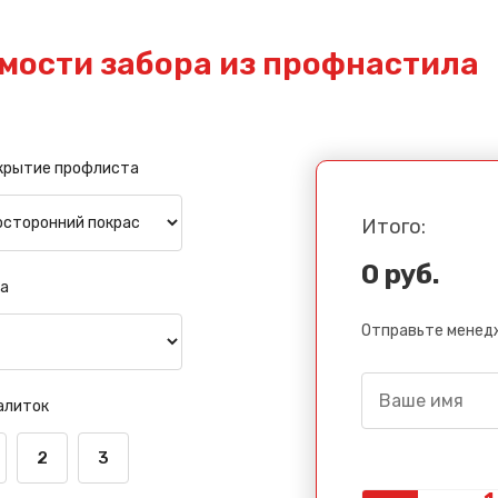
мости забора из профнастила
крытие профлиста
Итого:
0 руб.
а
Отправьте менедж
алиток
2
3