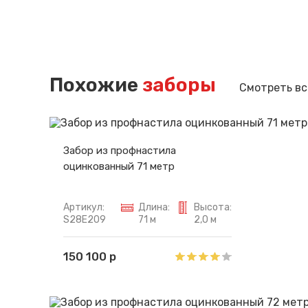
Похожие
заборы
Смотреть вс
Забор из профнастила
оцинкованный 71 метр
Артикул:
Длина:
Высота:
S28E209
71 м
2,0 м
150 100 р