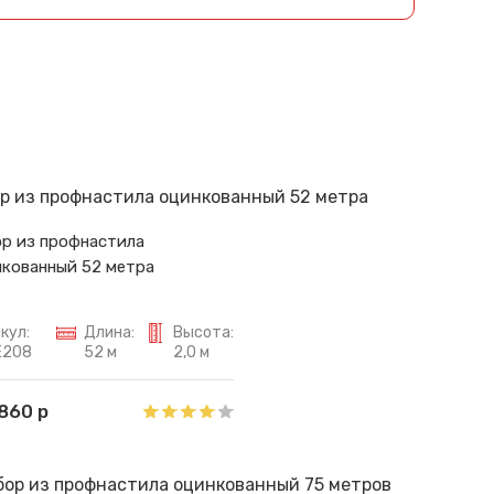
р из профнастила
кованный 52 метра
кул:
Длина:
Высота:
E208
52 м
2,0 м
 860 р