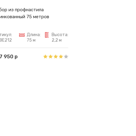
бор из профнастила
инкованный 75 метров
тикул:
Длина:
Высота:
8E212
75 м
2,2 м
7 950 р