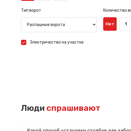
Тип ворот
Количество в
Нет
1
Электричество на участке
Люди
спрашивают
Какой способ установки столбов для забо