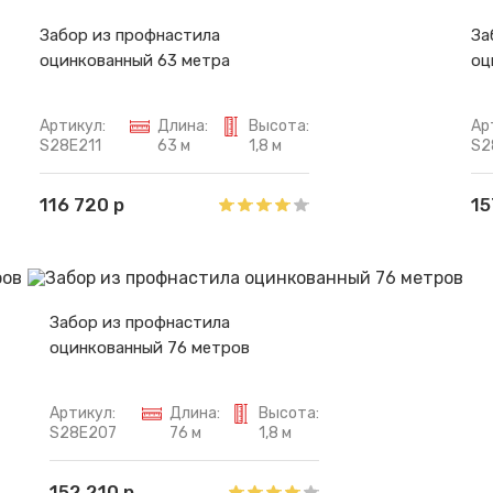
Забор из профнастила
За
оцинкованный 63 метра
оц
Артикул:
Длина:
Высота:
Ар
S28E211
63 м
1,8 м
S2
116 720 р
15
Забор из профнастила
оцинкованный 76 метров
Артикул:
Длина:
Высота:
S28E207
76 м
1,8 м
152 210 р