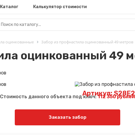
Каталог
Калькулятор стоимости
ила оцинкованные
Забор из профнастила оцинкованный 49 метров
ила оцинкованный 49 
Артикул: S28E
Стоимость данного объекта под ключ:
112 350 рублей
Заказать забор