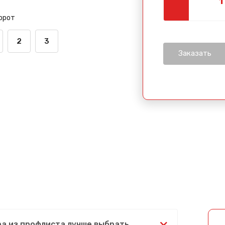
орот
2
3
ра из профлиста лучше выбрать,