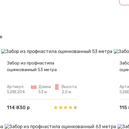
Спасибо за обращение, наш специалист свяжется с Вами.
е
Забор из профнастила
Забо
оцинкованный 53 метра
оцин
Артикул:
Длина:
Высота:
Арти
S28E204
53 м
2,0 м
S28
114 830 р
115