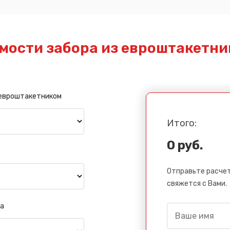
мости забора из евроштакетни
 евроштакетником
Итого:
0 руб.
Отправьте расчет
свяжется с Вами.
а