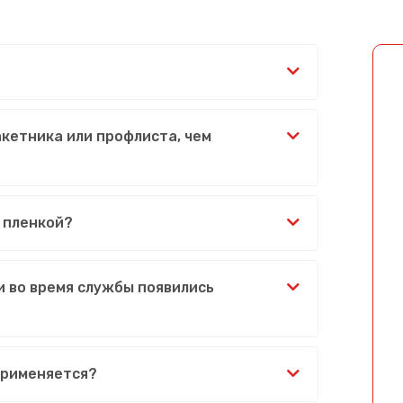
акетника или профлиста, чем
 пленкой?
и во время службы появились
применяется?
Сообщение успешно отправлено