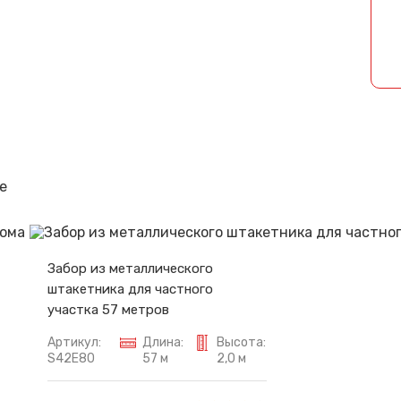
Спасибо за обращение, наш специалист свяжется с Вами.
е
Забор из металлического
штакетника для частного
участка 57 метров
Артикул:
Длина:
Высота:
S42E80
57 м
2,0 м