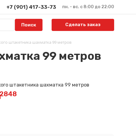
+7 (901) 417-33-73
пн. - вс. с 8:00 до 22:00
Сделать заказ
кого штакетника шахматка 99 метров
хматка 99 метров
E2848
й