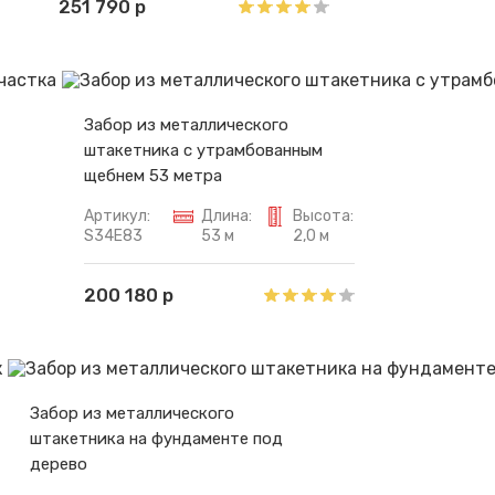
251 790 р
Забор из металлического
штакетника с утрамбованным
щебнем 53 метра
Артикул:
Длина:
Высота:
S34E83
53 м
2,0 м
200 180 р
Забор из металлического
штакетника на фундаменте под
дерево