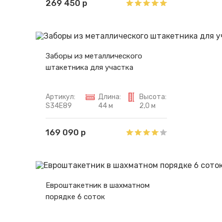
269 450 р
Заборы из металлического
штакетника для участка
Артикул:
Длина:
Высота:
S34E89
44 м
2,0 м
169 090 р
Евроштакетник в шахматном
порядке 6 соток