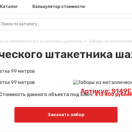
Каталог
Калькулятор стоимости
ор из металлического штакетника шахматка
Заборы из металличес
ческого штакетника ша
Артикул: S149
Стоимость данного объекта под ключ:
413 400 рубле
Заказать забор