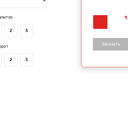
алиток
2
3
орот
2
3