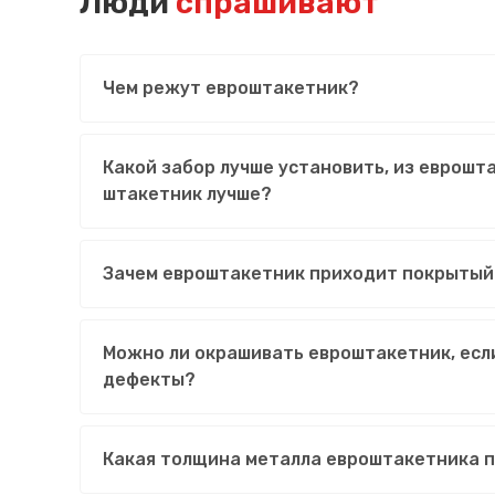
Люди
спрашивают
Чем режут евроштакетник?
Какой забор лучше установить, из еврошт
штакетник лучше?
Зачем евроштакетник приходит покрытый
Можно ли окрашивать евроштакетник, есл
дефекты?
Какая толщина металла евроштакетника 