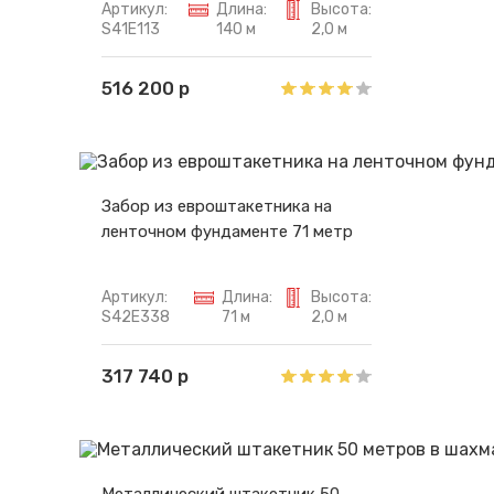
Артикул:
Длина:
Высота:
S41E113
140 м
2,0 м
516 200 р
Забор из евроштакетника на
ленточном фундаменте 71 метр
Артикул:
Длина:
Высота:
S42E338
71 м
2,0 м
317 740 р
Металлический штакетник 50