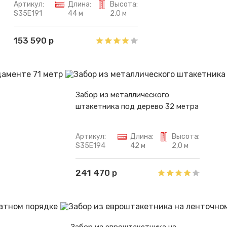
Артикул:
Длина:
Высота:
S35E191
44 м
2,0 м
153 590 р
Забор из металлического
штакетника под дерево 32 метра
Артикул:
Длина:
Высота:
S35E194
42 м
2,0 м
241 470 р
Забор из евроштакетника на