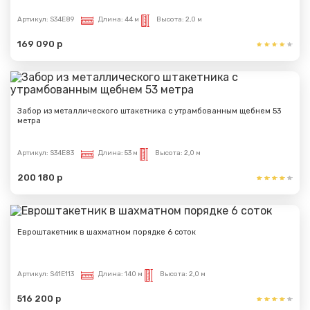
Артикул:
S34E89
Длина:
44 м
Высота:
2,0 м
169 090 р
Забор из металлического штакетника с утрамбованным щебнем 53
метра
Артикул:
S34E83
Длина:
53 м
Высота:
2,0 м
200 180 р
Евроштакетник в шахматном порядке 6 соток
Артикул:
S41E113
Длина:
140 м
Высота:
2,0 м
516 200 р