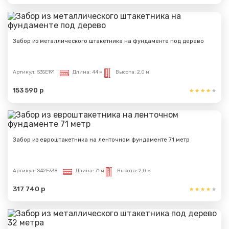
Забор из металлического штакетника на фундаменте под дерево
Артикул:
S35E191
Длина:
44 м
Высота:
2,0 м
153 590 р
Забор из евроштакетника на ленточном фундаменте 71 метр
Артикул:
S42E338
Длина:
71 м
Высота:
2,0 м
Сообщение успешно
317 740 р
отправлено
Спасибо за обращение, наш специалист свяжется с