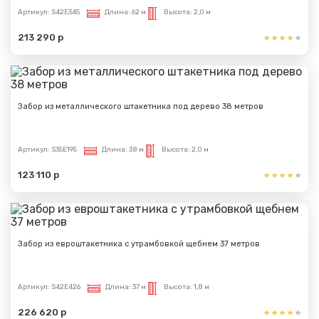
Артикул:
S42E345
Длина:
62 м
Высота:
2,0 м
213 290 р
Забор из металлического штакетника под дерево 38 метров
Артикул:
S35E195
Длина:
38 м
Высота:
2,0 м
123 110 р
Забор из евроштакетника с утрамбовкой щебнем 37 метров
Артикул:
S42E426
Длина:
37 м
Высота:
1,8 м
226 620 р