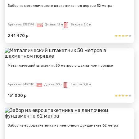
Забор из металлического штакетника под дерево 32 метра
Вами.
Артикул:
S35E194
Длина:
42 м
Высота:
2,0 м
241 470 р
Металлический штакетник 50 метров в шахматном порядке
Артикул:
S43E119
Длина:
50 м
Высота:
2,0 м
151 000 р
Забор из евроштакетника на ленточном фундаменте 62 метра