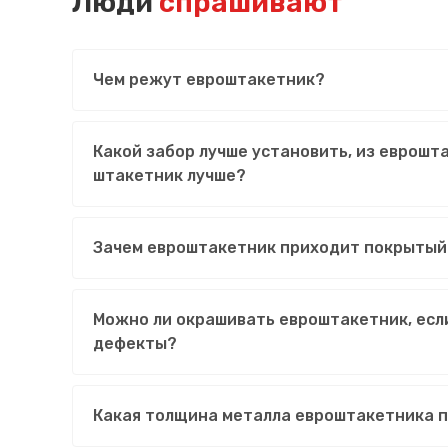
Люди
спрашивают
Чем режут евроштакетник?
Какой забор лучше установить, из еврошт
штакетник лучше?
Зачем евроштакетник приходит покрытый
Можно ли окрашивать евроштакетник, есл
дефекты?
Какая толщина металла евроштакетника 