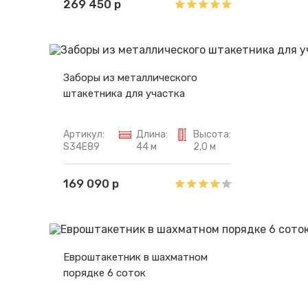
269 450 р
Заборы из металлического
штакетника для участка
Артикул:
Длина:
Высота:
S34E89
44 м
2,0 м
169 090 р
Евроштакетник в шахматном
порядке 6 соток