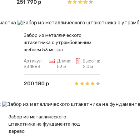
251 790 р
Забор из металлического
штакетника с утрамбованным
щебнем 53 метра
Артикул:
Длина:
Высота:
S34E83
53 м
2,0 м
200 180 р
Забор из металлического
штакетника на фундаменте под
дерево