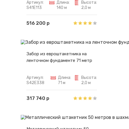
Артикул:
Длина:
Высота:
S41E113
140 м
2,0 м
516 200 р
Забор из евроштакетника на
ленточном фундаменте 71 метр
Артикул:
Длина:
Высота:
S42E338
71 м
2,0 м
317 740 р
Металлический штакетник 50