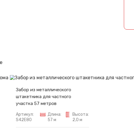
Спасибо за обращение, наш специалист свяжется с Вами.
е
Забор из металлического
штакетника для частного
участка 57 метров
Артикул:
Длина:
Высота:
S42E80
57 м
2,0 м