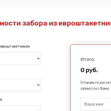
мости забора из евроштакетни
 евроштакетником
Итого:
0 руб.
Отправьте расчет
свяжется с Вами.
а