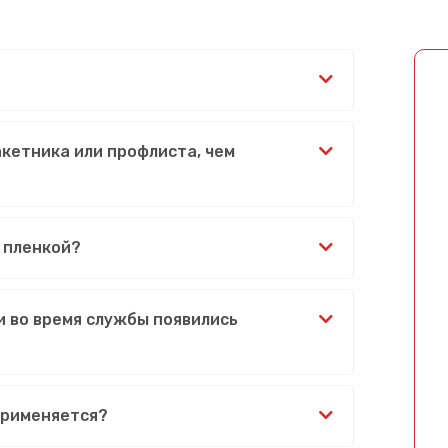
акетника или профлиста, чем
 пленкой?
и во время службы появились
применяется?
Сообщение успешно отправлено