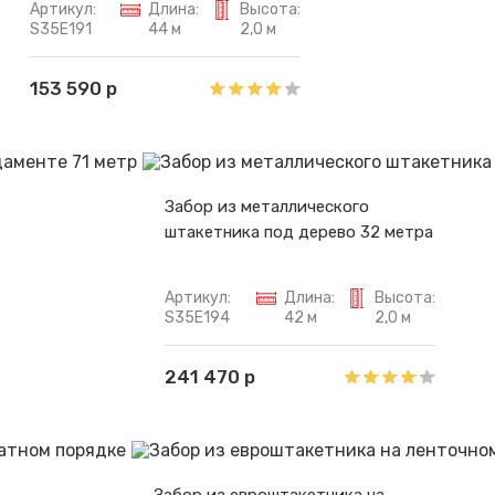
Артикул:
Длина:
Высота:
S35E191
44 м
2,0 м
153 590 р
Забор из металлического
штакетника под дерево 32 метра
Артикул:
Длина:
Высота:
S35E194
42 м
2,0 м
241 470 р
Забор из евроштакетника на