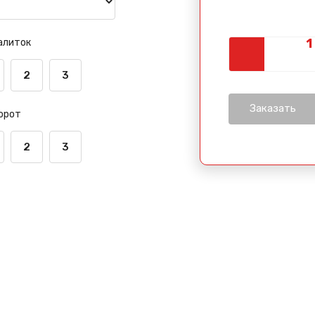
алиток
2
3
орот
2
3