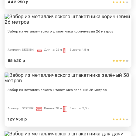
442 950 р
Забор из металлического штакетника коричневый 26 метров
Артикул:
S33E184
Длина:
26 м
Высота:
1,8 м
85 620 р
Забор из металлического штакетника зелёный 38 метров
Сообщение успешно
отправлено
Артикул:
S33E189
Длина:
38 м
Высота:
2,0 м
129 950 р
Спасибо за обращение, наш специалист свяжется с
Вами.