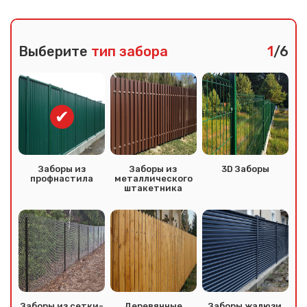
Выберите
тип забора
1
/6
Заборы из
Заборы из
3D Заборы
профнастила
металлического
штакетника
Заборы из сетки-
Деревянные
Заборы жалюзи