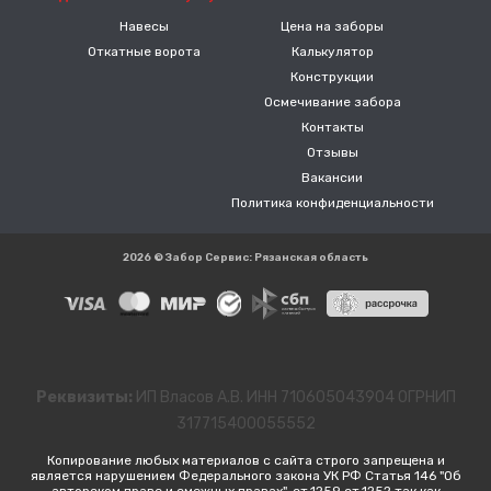
Навесы
Цена на заборы
Откатные ворота
Калькулятор
Конструкции
Осмечивание забора
Контакты
Отзывы
Вакансии
Политика конфиденциальности
2026 © Забор Сервис: Рязанская область
Реквизиты:
ИП Власов А.В. ИНН 710605043904 ОГРНИП
317715400055552
Копирование любых материалов с сайта строго запрещена и
является нарушением Федерального закона УК РФ Статья 146 "Об
авторском праве и смежных правах", ст.1259 ст.1252 так как