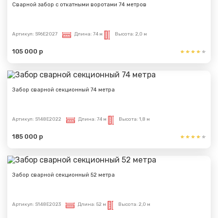
Сообщение успешно
Сварной забор с откатными воротами 74 метров
отправлено
Артикул:
S96E2027
Длина:
74 м
Высота:
2,0 м
Спасибо за обращение, наш специалист свяжется с
105 000 р
Вами.
Забор сварной секционный 74 метра
Артикул:
S148E2022
Длина:
74 м
Высота:
1,8 м
185 000 р
Забор сварной секционный 52 метра
Артикул:
S148E2023
Длина:
52 м
Высота:
2,0 м