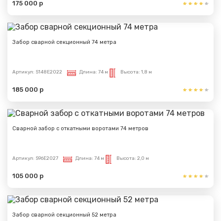
175 000 р
Сообщение успешно
отправлено
Забор сварной секционный 74 метра
Спасибо за обращение, наш специалист свяжется с
Вами.
Артикул:
S148E2022
Длина:
74 м
Высота:
1,8 м
185 000 р
Сварной забор с откатными воротами 74 метров
Артикул:
S96E2027
Длина:
74 м
Высота:
2,0 м
105 000 р
Забор сварной секционный 52 метра