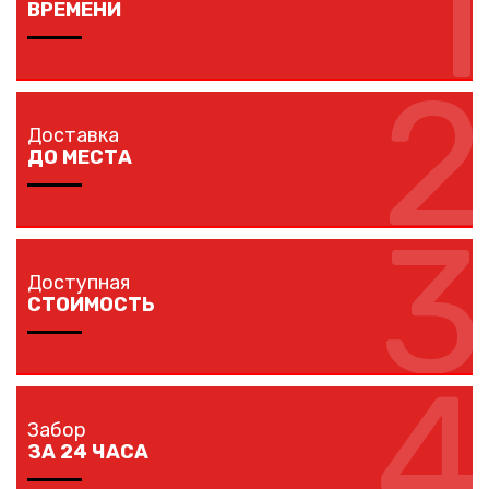
1
ВРЕМЕНИ
2
Изготовление забора занимает 1-7 дней в
зависимости от длины забора, способа монтажа и
Доставка
наличия ворот и калиток.
ДО МЕСТА
3
Мы доставляем комплектующие забора на любой
объект в вашем городе в кратчайшие сроки
Доступная
собственным транспортом.
СТОИМОСТЬ
4
Мы предлагаем вам любые виды заборов, цветовых
решений по конкурентной цене.
Забор
ЗА 24 ЧАСА