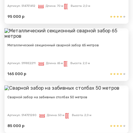
Артикул:
S147E1412
Длина:
70 м
Высота:
2,0 м
95 000 р
Металлический секционный сварной забор 65 метров
Артикул:
S198E2211
Длина:
65 м
Высота:
2,0 м
165 000 р
Сообщение успешно
отправлено
Сварной забор на забивных столбах 50 метров
Спасибо за обращение, наш специалист свяжется с
Вами.
Артикул:
S147E1280
Длина:
50 м
Высота:
2,0 м
85 000 р