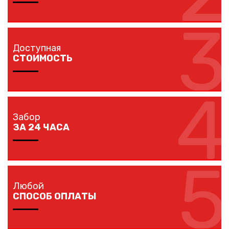
3
Мы доставляем комплектующие забора на любой
объект в вашем городе в кратчайшие сроки
Доступная
собственным транспортом.
СТОИМОСТЬ
4
Мы предлагаем вам любые виды заборов, цветовых
решений по конкурентной цене.
Забор
ЗА 24 ЧАСА
5
Наши монтажники устанавливают заборы
протяженностью до 40 метров за один рабочий день.
Любой
СПОСОБ ОПЛАТЫ
Сообщение успешно