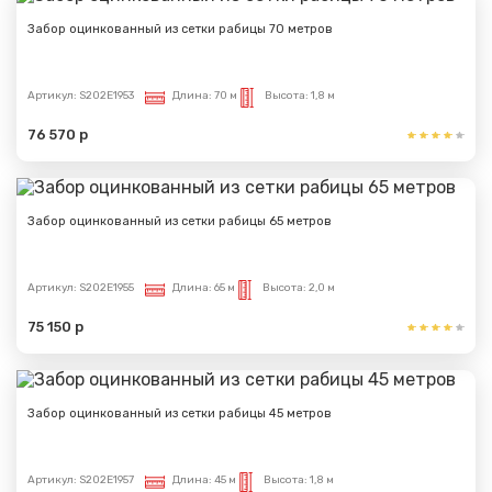
Забор оцинкованный из сетки рабицы 70 метров
Спасибо за обращение, наш специалист свяжется с
Вами.
Артикул:
S202E1953
Длина:
70 м
Высота:
1,8 м
76 570 р
Забор оцинкованный из сетки рабицы 65 метров
Артикул:
S202E1955
Длина:
65 м
Высота:
2,0 м
75 150 р
Забор оцинкованный из сетки рабицы 45 метров
Артикул:
S202E1957
Длина:
45 м
Высота:
1,8 м