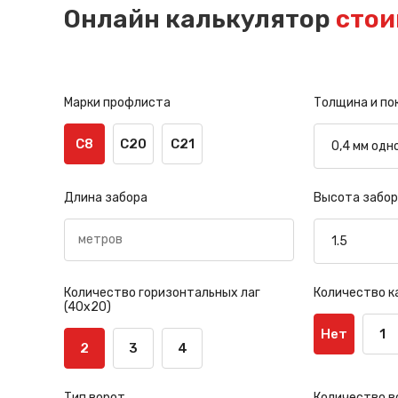
Онлайн калькулятор
стои
Марки профлиста
Толщина и по
С8
С20
С21
Длина забора
Высота забор
Количество горизонтальных лаг
Количество к
(40х20)
Нет
1
2
3
4
Тип ворот
Количество в