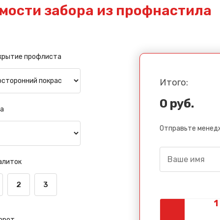
мости забора из профнастила
крытие профлиста
Итого:
0 руб.
а
Отправьте менедж
алиток
2
3
орот