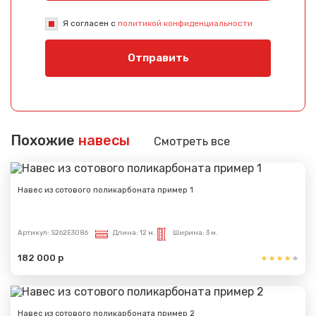
Сообщение успешно
Я согласен с
политикой конфиденциальности
отправлено
Отправить
Спасибо за обращение, наш специалист свяжется с
Вами.
Похожие
навесы
Смотреть все
Навес из сотового поликарбоната пример 1
Артикул:
S262E3086
Длина:
12 м.
Ширина:
3 м.
182 000 р
Навес из сотового поликарбоната пример 2