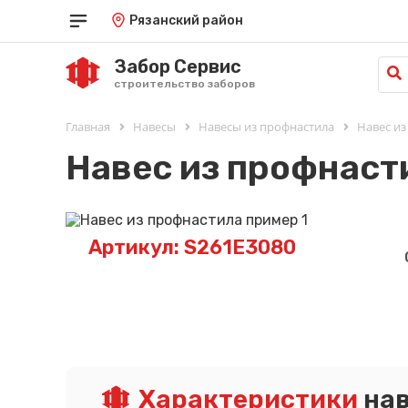
Рязанский район
Забор Сервис
строительство заборов
Главная
Навесы
Навесы из профнастила
Навес из
Навес из профнаст
Артикул: S261E3080
Характеристики
нав