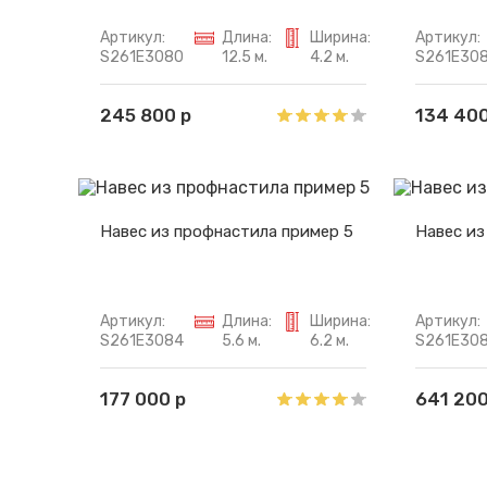
Артикул:
Длина:
Ширина:
Артикул:
S261E3080
12.5 м.
4.2 м.
S261E308
245 800 р
134 400
Навес из профнастила пример 5
Навес из
Артикул:
Длина:
Ширина:
Артикул:
S261E3084
5.6 м.
6.2 м.
S261E30
177 000 р
641 200