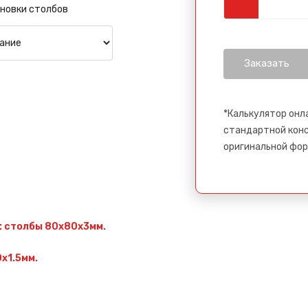
новки столбов
*Калькулятор онл
стандартной конс
оригинальной фор
: столбы 80х80х3мм.
х1.5мм.