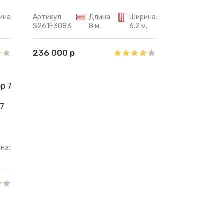
ина:
Артикул:
Длина:
Ширина:
S261E3083
8 м.
6.2 м.
236 000 р
 7
на: