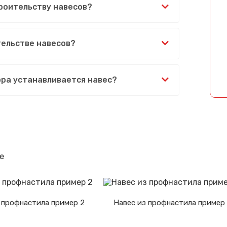
роительству навесов?
Спасибо за обращение, наш специалист свяжется с Вами.
ельстве навесов?
ора устанавливается навес?
е
 профнастила пример 2
Навес из профнастила пример