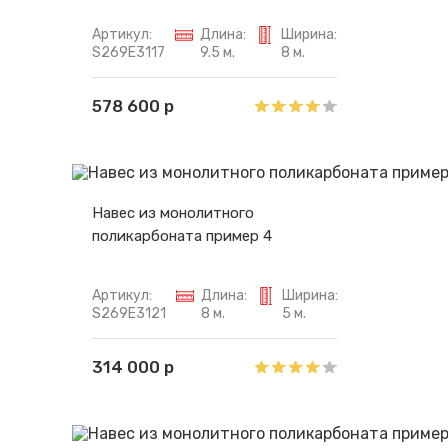
Артикул:
Длина:
Ширина:
S269E3117
9.5 м.
8 м.
578 600 р
Навес из монолитного
поликарбоната пример 4
Артикул:
Длина:
Ширина:
S269E3121
8 м.
5 м.
314 000 р