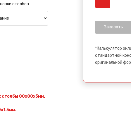
новки столбов
*Калькулятор онл
стандартной конс
оригинальной фор
: столбы 80х80х3мм.
х1.5мм.