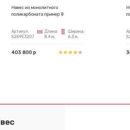
Навес из монолитного
Н
поликарбоната пример 8
п
Артикул:
Длина:
Ширина:
А
S269E3207
8.4 м.
6.3 м.
S
403 800 р
3
авес