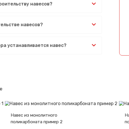
роительству навесов?
Спасибо за обращение, наш специалист свяжется с Вами.
ельстве навесов?
ора устанавливается навес?
е
Навес из монолитного
Н
поликарбоната пример 2
п