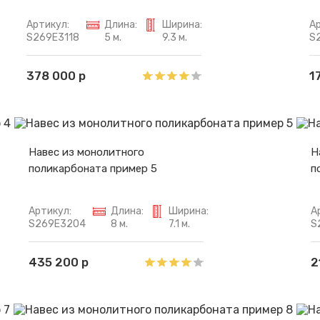
Артикул:
Длина:
Ширина:
Ар
S269E3118
5 м.
9.3 м.
S
378 000 р
1
Навес из монолитного
Н
поликарбоната пример 5
п
Артикул:
Длина:
Ширина:
А
S269E3204
8 м.
7.1 м.
S
435 200 р
2