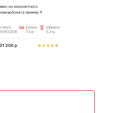
авес из монолитного
оликарбоната пример 9
ртикул:
Длина:
Ширина:
269E3208
7.3 м.
5.2 м.
01 200 р