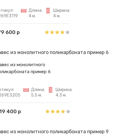
тикул:
Длина:
Ширина:
269E3119
4 м.
4 м.
79 600 р
авес из монолитного
оликарбоната пример 6
ртикул:
Длина:
Ширина:
269E3205
5.5 м.
4.3 м.
19 400 р