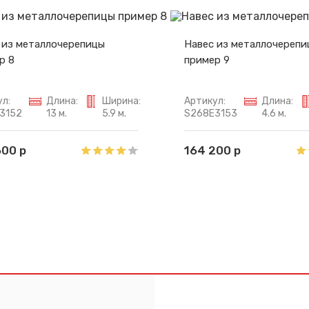
 из металлочерепицы
Навес из металлочерепи
р 8
пример 9
л:
Длина:
Ширина:
Артикул:
Длина:
3152
13 м.
5.9 м.
S268E3153
4.6 м.
600 р
164 200 р