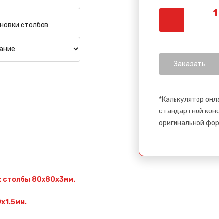
новки столбов
*Калькулятор онл
стандартной конс
оригинальной фор
: столбы 80х80х3мм.
х1.5мм.