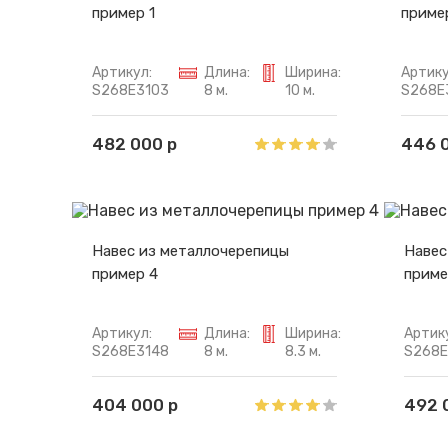
пример 1
приме
Артикул:
Длина:
Ширина:
Артику
S268E3103
8 м.
10 м.
S268E
482 000 р
446 
Навес из металлочерепицы
Навес
пример 4
приме
Артикул:
Длина:
Ширина:
Артик
S268E3148
8 м.
8.3 м.
S268E
404 000 р
492 