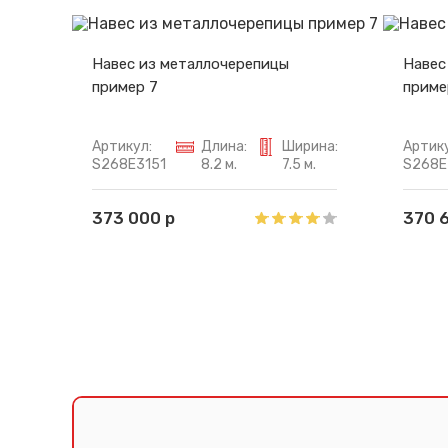
Навес из металлочерепицы
Навес
пример 7
приме
Артикул:
Длина:
Ширина:
Артику
S268E3151
8.2 м.
7.5 м.
S268E
373 000 р
370 