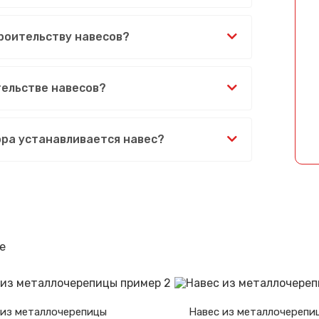
Спасибо за обращение, наш специалист свяжется с Вами.
роительству навесов?
ельстве навесов?
ора устанавливается навес?
е
 из металлочерепицы
Навес из металлочерепи