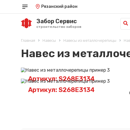
Рязанский район
Забор Сервис
строительство заборов
Главная
Навесы
Навесы из металлочерепицы
Нав
Навес из металлоч
Артикул: S268E3134
Артикул: S268E3134