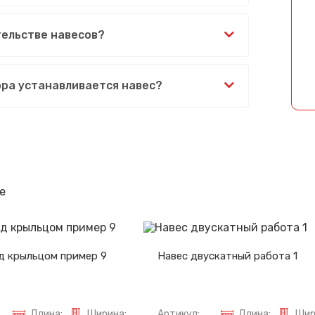
Спасибо за обращение, наш специалист свяжется с Вами.
ельстве навесов?
ора устанавливается навес?
е
д крыльцом пример 9
Навес двускатный работа 1
Длина:
Ширина:
Артикул:
Длина:
Шир