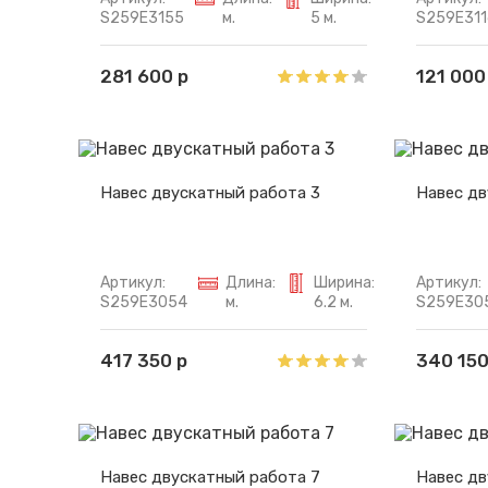
S259E3155
м.
5 м.
S259E311
281 600 р
121 000
Навес двускатный работа 3
Навес дв
Артикул:
Длина:
Ширина:
Артикул:
S259E3054
м.
6.2 м.
S259E30
417 350 р
340 150
Навес двускатный работа 7
Навес дв