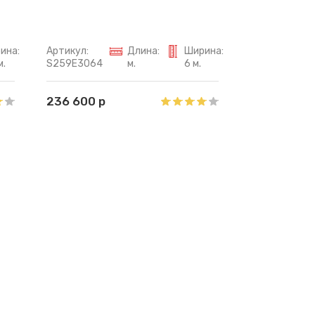
ина:
Артикул:
Длина:
Ширина:
м.
S259E3064
м.
6 м.
236 600 р