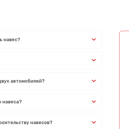
ь навес?
 двух автомобилей?
о навеса?
Сообщение успешно отправлено
роительству навесов?