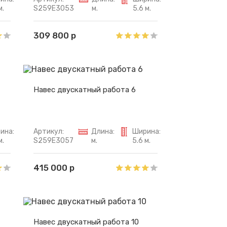
м.
S259E3053
м.
5.6 м.
309 800 р
Навес двускатный работа 6
ина:
Артикул:
Длина:
Ширина:
м.
S259E3057
м.
5.6 м.
415 000 р
Навес двускатный работа 10