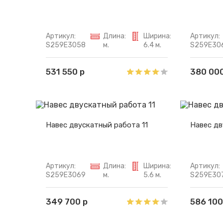
Артикул:
Длина:
Ширина:
Артикул:
S259E3058
м.
6.4 м.
S259E30
531 550 р
380 000
Навес двускатный работа 11
Навес дв
Артикул:
Длина:
Ширина:
Артикул:
S259E3069
м.
5.6 м.
S259E30
349 700 р
586 100