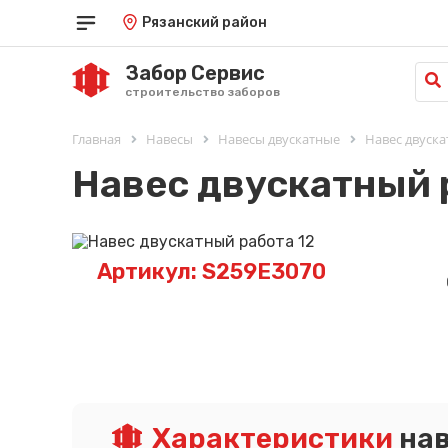
Рязанский район
Забор Сервис
строительство заборов
Главная
Навесы
Навесы двускатные
Навес двуска
Навес двускатный 
Артикул: S259E3070
Характеристики
нав