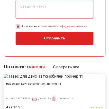
Я согласен с
политикой конфиденциальности
Сообщение успешно
Отправить
отправлено
Спасибо за обращение, наш специалист свяжется с
Вами.
Похожие
навесы
Смотреть все
Навес для двух автомобилей пример 11
Артикул:
S274E3218
Длина:
9 м.
Ширина:
11 м.
477 200 р