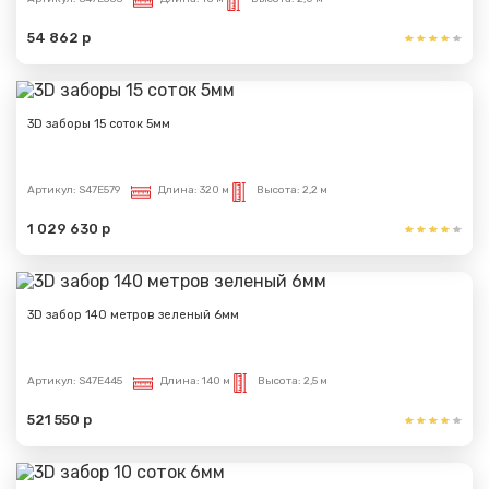
54 862 р
Спасибо за обращение, наш специалист свяжется с
Вами.
3D заборы 15 соток 5мм
Артикул:
S47E579
Длина:
320 м
Высота:
2,2 м
1 029 630 р
3D забор 140 метров зеленый 6мм
Артикул:
S47E445
Длина:
140 м
Высота:
2,5 м
521 550 р