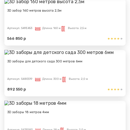
3D забор 160 метров высота 2,5м
Артикул:
S49E453
Длина:
160 м
Высота:
2,5 м
566 850 р
3D заборы для детского сада 300 метров 6мм
Артикул:
S48E519
Длина:
300 м
Высота:
2,0 м
892 550 р
3D заборы 18 метров 4мм
Сообщение успешно
отправлено
Артикул:
S47E583
Длина:
18 м
Высота:
2,0 м