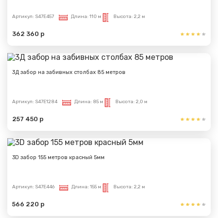
Артикул:
S47E457
Длина:
110 м
Высота:
2,2 м
362 360 р
3Д забор на забивных столбах 85 метров
Артикул:
S47E1284
Длина:
85 м
Высота:
2,0 м
257 450 р
3D забор 155 метров красный 5мм
Артикул:
S47E446
Длина:
155 м
Высота:
2,2 м
566 220 р