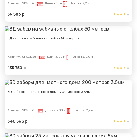
Артикул:
S115E539
Длина:
15 м
Высота:
2,2 м
59 506 р
3Д забор на забивных столбах 50 метров
Артикул:
S115E1283
Длина:
50 м
Высота:
2,0 м
135 750 р
3D заборы для частного дома 200 метров 3,5мм
Артикул:
S115E534
Длина:
200 м
Высота:
2,2 м
540 563 р