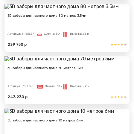
3D заборы для частного дома 80 метров 3,5мм
Артикул:
S115E527
Длина:
80 м
Высота:
2,5 м
239 750 р
3D заборы для частного дома 70 метров 5мм
Артикул:
S115E528
Длина:
70 м
Высота:
2,2 м
243 230 р
Сообщение успешно
отправлено
3D заборы для частного дома 10 метров 6мм
Спасибо за обращение, наш специалист свяжется с
Вами.