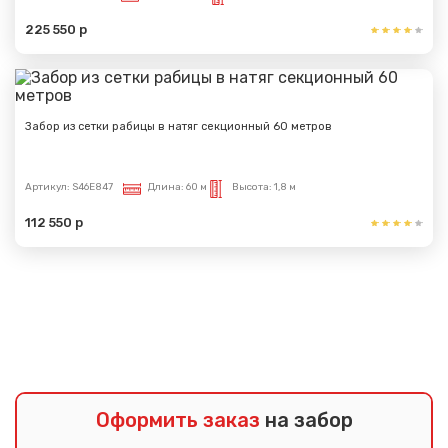
225 550 р
Забор из сетки рабицы в натяг секционный 60 метров
Артикул:
S46E847
Длина:
60 м
Высота:
1,8 м
112 550 р
Показать еще
Оформить заказ
на забор