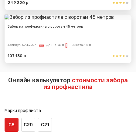
249 320 р
Забор из профнастила с воротам 45 метров
Артикул:
S29E2907
Длина:
45 м
Высота:
1,8 м
107 130 р
Онлайн калькулятор
стоимости забора
из профнастила
Марки профлиста
С8
С20
С21