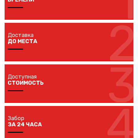
1
2
Изготовление забора занимает 1-7 дней в
зависимости от длины забора, способа монтажа и
Доставка
наличия ворот и калиток.
ДО МЕСТА
3
Мы доставляем комплектующие забора на любой
объект в вашем городе в кратчайшие сроки
Доступная
собственным транспортом.
СТОИМОСТЬ
4
Мы предлагаем вам любые виды заборов, цветовых
решений по конкурентной цене.
Забор
ЗА 24 ЧАСА