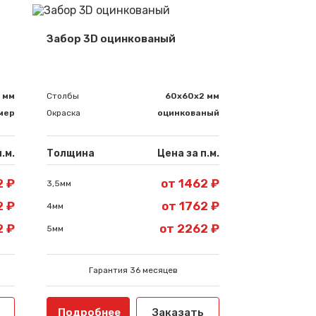
Забор 3D оцинкованый
 мм
Столбы
60х60х2 мм
мер
Окраска
оцинкованый
.м.
Толщина
Цена за п.м.
2 ₽
от 1462 ₽
3,5мм
2 ₽
от 1762 ₽
4мм
2 ₽
от 2262 ₽
5мм
Гарантия 36 месяцев
Подробнее
Заказать