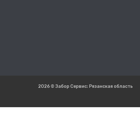
2026 © Забор Сервис: Рязанская область
Рек
Копировани
закона
пред