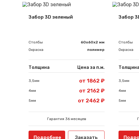
Забор 3D зеленый
Забор 3
Столбы
60х60х2 мм
Столбы
Окраска
полимер
Окраска
Толщина
Цена за п.м.
Толщин
от 1862 ₽
3,5мм
3,5мм
от 2162 ₽
4мм
4мм
от 2462 ₽
5мм
5мм
Гарантия 36 месяцев
Подробнее
Заказать
Подро