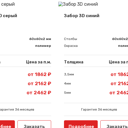
D серый
Забор 3D синий
60х60х2 мм
Столбы
60х60х2
полимер
Окраска
поли
а
Цена за п.м.
Толщина
Цена за п
от 1862 ₽
от 186
3,5мм
от 2162 ₽
от 216
4мм
от 2462 ₽
от 246
5мм
Гарантия 36 месяцев
Гарантия 36 месяцев
бнее
Заказать
Подробнее
Заказать