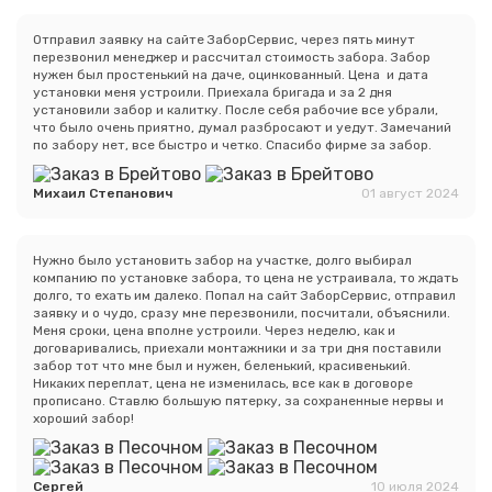
Вами.
Отправил заявку на сайте ЗаборСервис, через пять минут
перезвонил менеджер и рассчитал стоимость забора. Забор
нужен был простенький на даче, оцинкованный. Цена и дата
установки меня устроили. Приехала бригада и за 2 дня
установили забор и калитку. После себя рабочие все убрали,
что было очень приятно, думал разбросают и уедут. Замечаний
по забору нет, все быстро и четко. Спасибо фирме за забор.
Михаил Степанович
01 август 2024
Нужно было установить забор на участке, долго выбирал
компанию по установке забора, то цена не устраивала, то ждать
долго, то ехать им далеко. Попал на сайт ЗаборСервис, отправил
заявку и о чудо, сразу мне перезвонили, посчитали, объяснили.
Меня сроки, цена вполне устроили. Через неделю, как и
договаривались, приехали монтажники и за три дня поставили
забор тот что мне был и нужен, беленький, красивенький.
Никаких переплат, цена не изменилась, все как в договоре
прописано. Ставлю большую пятерку, за сохраненные нервы и
хороший забор!
Сергей
10 июля 2024