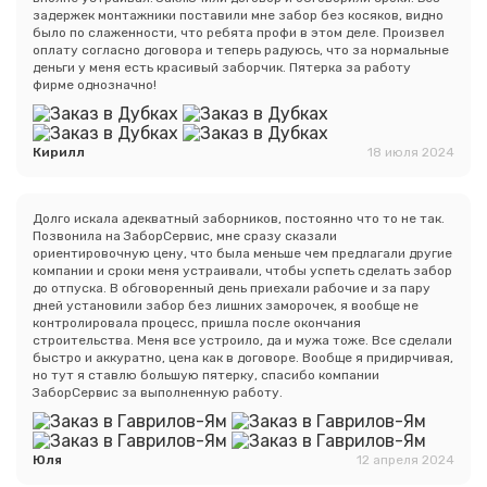
задержек монтажники поставили мне забор без косяков, видно
было по слаженности, что ребята профи в этом деле. Произвел
оплату согласно договора и теперь радуюсь, что за нормальные
деньги у меня есть красивый заборчик. Пятерка за работу
фирме однозначно!
Кирилл
18 июля 2024
Долго искала адекватный заборников, постоянно что то не так.
Позвонила на ЗаборСервис, мне сразу сказали
ориентировочную цену, что была меньше чем предлагали другие
компании и сроки меня устраивали, чтобы успеть сделать забор
до отпуска. В обговоренный день приехали рабочие и за пару
дней установили забор без лишних заморочек, я вообще не
контролировала процесс, пришла после окончания
строительства. Меня все устроило, да и мужа тоже. Все сделали
быстро и аккуратно, цена как в договоре. Вообще я придирчивая,
но тут я ставлю большую пятерку, спасибо компании
Сообщение успешно
ЗаборСервис за выполненную работу.
отправлено
Юля
12 апреля 2024
Спасибо за обращение, наш специалист свяжется с