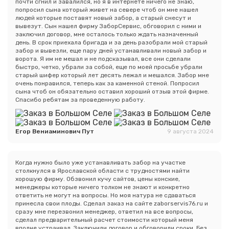
почти сгнил и завалился, но я в интернете ничего не знаю,
попросил сына который живет на севере чтоб он мне нашел
людей которые поставят новый забор, а старый снесут и
вывезут. Сын нашел фирму ЗаборСервис, обговорил с ними и
заключил договор, мне осталось только ждать назначенный
день. В срок приехала бригада и за день разобрали мой старый
забор и вывезли, еще пару дней устанавливали новый забор и
ворота. Я им не мешал и не подсказывал, все они сделали
быстро, четко, убрали за собой, еще по моей просьбе убрали
старый шифер который лет десять лежал и мешался. Забор мне
очень понравился, теперь как за каменной стеной. Попросил
сына чтоб он обязательно оставил хороший отзыв этой фирме.
Спасибо ребятам за проведенную работу.
Егор Вениаминович Пут
9 августа 2024
Когда нужно было уже устанавливать забор на участке
столкнулся в Ярославской области с трудностями найти
хорошую фирму. Обзвонил кучу сайтов, цены конские,
менеджеры которые ничего толком не знают и конкретно
ответить не могут на вопросы. Но моя натура не сдаваться
принесла свои плоды. Сделал заказ на сайте zaborservis76.ru и
сразу мне перезвонил менеджер, ответил на все вопросы,
сделал предварительный расчет стоимости который меня
вполне устраивал. Заключили договор и обговорили сроки. Без