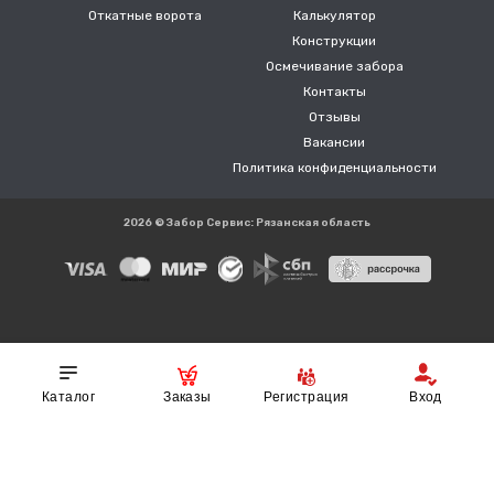
Откатные ворота
Калькулятор
Конструкции
Осмечивание забора
Контакты
Отзывы
Вакансии
Политика конфиденциальности
2026 © Забор Сервис: Рязанская область
Реквизиты:
ИП Власов А.В. ИНН 710605043904 ОГРНИП
317715400055552
Каталог
Заказы
Регистрация
Вход
Копирование любых материалов с сайта строго запрещена и
является нарушением Федерального закона УК РФ Статья 146 "Об
авторском праве и смежных правах", ст.1259 ст.1252 так как
представленная информация является интеллектуальной
собственностью компании. Зарегистрировано в Роспатент.