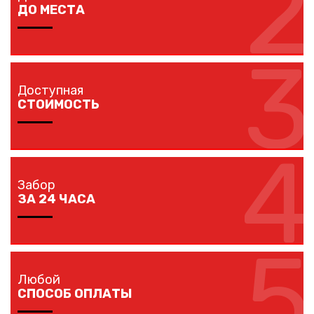
2
наличия ворот и калиток.
ДО МЕСТА
3
Мы доставляем комплектующие забора на любой
объект в вашем городе в кратчайшие сроки
Доступная
собственным транспортом.
СТОИМОСТЬ
4
Мы предлагаем вам любые виды заборов, цветовых
решений по конкурентной цене.
Забор
ЗА 24 ЧАСА
5
Наши монтажники устанавливают заборы
протяженностью до 40 метров за один рабочий день.
Любой
СПОСОБ ОПЛАТЫ