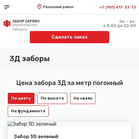
Рязанский район
+7 (901) 417-33-73
пн. - вс.
ЗАБОР СЕРВИС
строительство
с 8:00 до 22:00
заборов
Сделать заказ
3Д заборы
Цена забора 3Д за метр погонный
По цвету
По высоте
На сваях
На фундаменте
Забор 3D зеленый