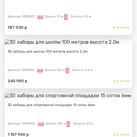
Артикул:
S116E501
Длина:
70 м
Высота:
2,0 м
187 030 р
3D заборы для школы 100 метров высота 2,0м
Артикул:
S116E512
Длина:
100 м
Высота:
2,0 м
265 950 р
Сообщение успешно
3D заборы для спортивной площадки 15 соток 6мм
отправлено
Артикул:
S114E560
Длина:
320 м
Высота:
2,5 м
Спасибо за обращение, наш специалист свяжется с
1 157 950 р
Вами.